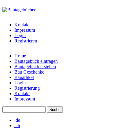
Direkt zum Inhalt
www.bautagebuecher.at
Kontakt
Impressum
Login
Registrieren
Home
Bautagebuch eintragen
Hauptmenü
Bautagebuch erstellen
Bau Geschenke
Bauartikel
Login
Registrierung
Kontakt
Impressum
Suche
Suchformular
.de
.ch