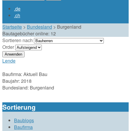
Suchformular
.de
.ch
Startseite
>
Bundesland
>
Burgenland
Bautagebücher online:
12
Sortieren nach
Order
Lende
Baufirma:
Aktuell Bau
Baujahr:
2018
Bundesland:
Burgenland
Sortierung
Baublogs
Baufirma