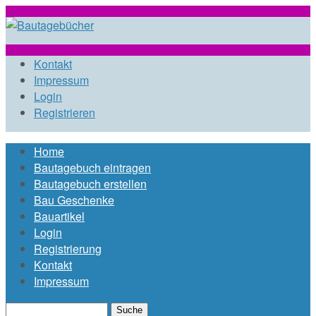
Direkt zum Inhalt
www.bautagebue
Kontakt
Impressum
Login
Registrieren
Home
Hauptmenü
Bautagebuch eintragen
Bautagebuch erstellen
Bau Geschenke
Bauartikel
Login
Registrierung
Kontakt
Impressum
Suche