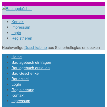
Direkt zum Inhalt
www.bautagebue
Kontakt
Impressum
Login
Registrieren
Hochwertige
Duschkabine
aus Sicherheitsglas entdecken
Home
Hauptmenü
Bautagebuch eintragen
Bautagebuch erstellen
Bau Geschenke
Bauartikel
Login
Registrierung
Kontakt
Impressum