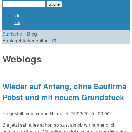
Suche
Suchformular
.de
.ch
Startseite
>
Blog
Bautagebücher online:
12
Weblogs
Wieder auf Anfang, ohne Baufirma
Pabst und mit neuem Grundstück
Eingestellt von
Ivonne N.
am
Di, 24/02/2015 - 00:00
Bis jetzt sah alles schon so aus, als ob wir nun endlich
beginnen können. Wir hatten bis jetzt schon unsere Fenster