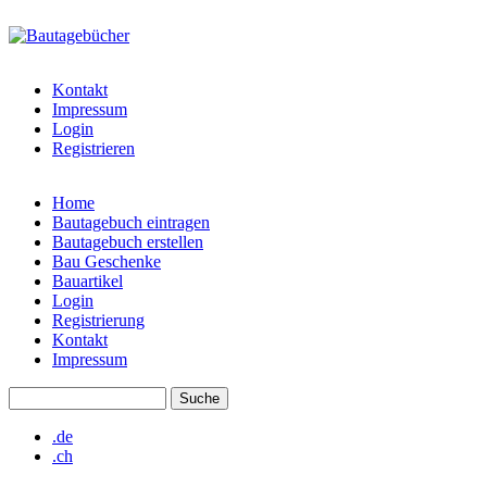
Direkt zum Inhalt
www.bautagebuecher.at
Kontakt
Impressum
Login
Registrieren
Home
Bautagebuch eintragen
Hauptmenü
Bautagebuch erstellen
Bau Geschenke
Bauartikel
Login
Registrierung
Kontakt
Impressum
Suche
Suchformular
.de
.ch