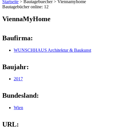
Startseite
>
Bautagebuecher
>
Viennamyhome
Bautagebücher online:
12
ViennaMyHome
Baufirma:
WUNSCHHAUS Architektur & Baukunst
Baujahr:
2017
Bundesland:
Wien
URL: