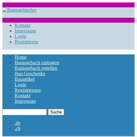
Direkt zum Inhalt
www.bautagebuecher.at
Kontakt
Impressum
Login
Registrieren
Home
Bautagebuch eintragen
Hauptmenü
Bautagebuch erstellen
Bau Geschenke
Bauartikel
Login
Registrierung
Kontakt
Impressum
Suche
Suchformular
.de
.ch