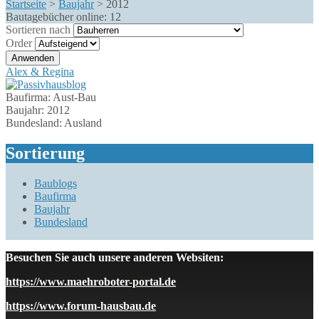
Startseite
>
Baujahr
>
2012
Bautagebücher online:
12
Sortieren nach
Order
Alex & Regina
Baufirma:
Aust-Bau
Baujahr:
2012
Bundesland:
Ausland
Sortierung
Baublogs
Baufirma
Baujahr
Bundesland
Besuchen Sie auch unsere anderen Websiten:
https://www.maehroboter-portal.de
https://www.forum-hausbau.de