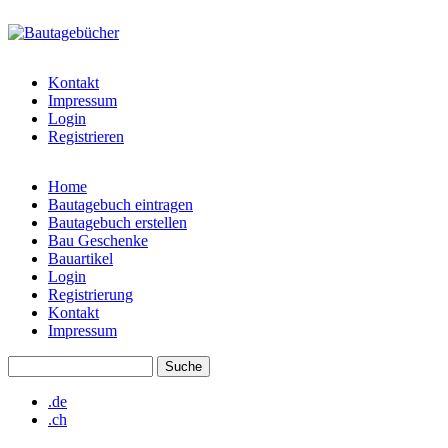
Direkt zum Inhalt
www.bautagebuecher.at
Kontakt
Impressum
Login
Registrieren
Home
Bautagebuch eintragen
Hauptmenü
Bautagebuch erstellen
Bau Geschenke
Bauartikel
Login
Registrierung
Kontakt
Impressum
Suche
Suchformular
.de
.ch