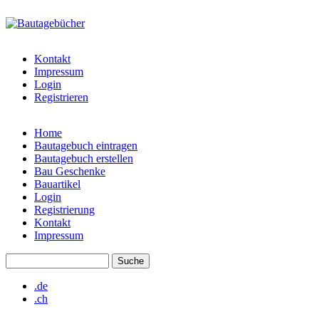
Direkt zum Inhalt
www.bautagebuecher.at
Kontakt
Impressum
Login
Registrieren
Home
Bautagebuch eintragen
Hauptmenü
Bautagebuch erstellen
Bau Geschenke
Bauartikel
Login
Registrierung
Kontakt
Impressum
Suche
Suchformular
.de
.ch